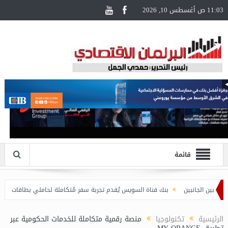
11:03 ص أغسطس 10, 2026
قائمة
بنك قناة السويس يُقدم تجربة سفر مُتكاملة لحاملي بطاقات Visa الائتمانية
جدات “منحة علماء المستقبل” استعدادًا لقبول طلاب جدد خلال العام الجامعي القادم*
الرئيسية
تكنولوجيا
منصة رقمية متكاملة للخدمات الحكومية عبر