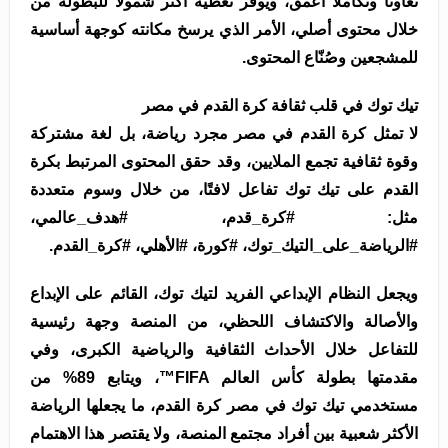
تعاونًا وتكاملًا أعمق، ويوفر تغطية أكثر شمولًا للبطولة من
خلال محتوى أصلي، الأمر الذي يرسخ مكانته كوجهة أساسية
للمشجعين وصُنّاع المحتوى.
تيك توك في قلب ثقافة كرة القدم في مصر
لا تمثل كرة القدم في مصر مجرد رياضة، بل لغة مشتركة
وقوة ثقافية تجمع الملايين، وقد حقق المحتوى المرتبط بكرة
القدم على تيك توك تفاعل لافتًا، من خلال وسوم متعددة
مثل: #كرة_قدم، #هدف_عالمي،
#الرياضة_على_التيك_توك، #كورة، #الأهلي، #كرة_القدم.
ويجعل النظام الإبداعي الفريد لتيك توك، القائم على الإبداع
والأصالة والاكتشاف اللحظي، من المنصة وجهة رئيسية
للتفاعل خلال الأحداث الثقافية والرياضية الكبرى، وفي
مقدمتها بطولة كأس العالم FIFA™، ويتابع 89% من
مستخدمي تيك توك في مصر كرة القدم، ما يجعلها الرياضة
الأكثر شعبية بين أفراد مجتمع المنصة، ولا يقتصر هذا الاهتمام