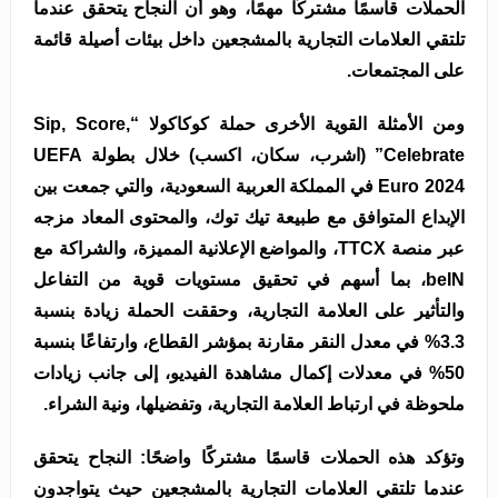
الحملات قاسمًا مشتركًا مهمًا، وهو أن النجاح يتحقق عندما
تلتقي العلامات التجارية بالمشجعين داخل بيئات أصيلة قائمة
على المجتمعات.
ومن الأمثلة القوية الأخرى حملة كوكاكولا “Sip, Score,
Celebrate” (اشرب، سكان، اكسب) خلال بطولة UEFA
Euro 2024 في المملكة العربية السعودية، والتي جمعت بين
الإبداع المتوافق مع طبيعة تيك توك، والمحتوى المعاد مزجه
عبر منصة TTCX، والمواضع الإعلانية المميزة، والشراكة مع
beIN، بما أسهم في تحقيق مستويات قوية من التفاعل
والتأثير على العلامة التجارية، وحققت الحملة زيادة بنسبة
3.3% في معدل النقر مقارنة بمؤشر القطاع، وارتفاعًا بنسبة
50% في معدلات إكمال مشاهدة الفيديو، إلى جانب زيادات
ملحوظة في ارتباط العلامة التجارية، وتفضيلها، ونية الشراء.
وتؤكد هذه الحملات قاسمًا مشتركًا واضحًا: النجاح يتحقق
عندما تلتقي العلامات التجارية بالمشجعين حيث يتواجدون