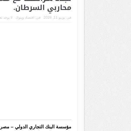
محاربي السرطان.
فى:
يونيو 11, 2026
فى:
اقتصاد وبنوك
لا يوجد ت