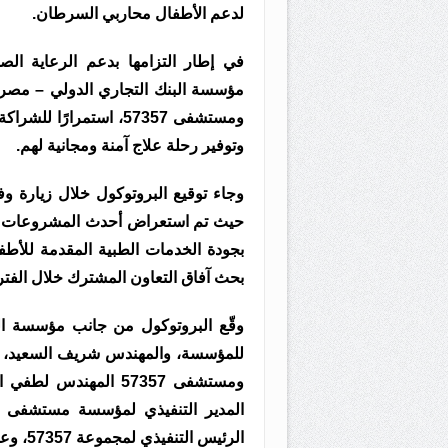
لدعم الأطفال محاربي السرطان.
في إطار التزامها بدعم الرعاية ال
ومستشفى 57357، استمرار
وتوفير رحلة علاج آمنة ومجانية لهم.
حيث تم استعراض أحدث المشروعات وال
بجودة الخدمات الطبية المقدمة للأط
بحث آفاق التعاون المشترك خلال الفترة
وقّع البروتوكول من جانب مؤسسة البن
للمؤسسة، والمهندس شريف السعيد، ا
ومستشفى 57357 المهن
الرئيس التنفيذي لمجموعة 57357، وعدد من قيادات الجانبين.