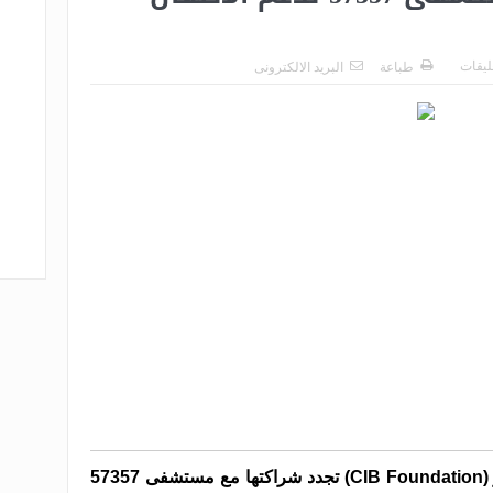
عليقات
طباعة
البريد الالكترونى
مؤسسة البنك التجاري الدولي – مصر (CIB Foundation) تجدد شراكتها مع مستشفى 57357