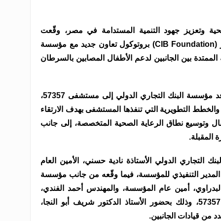
صحية وتعزيز جهود التنمية المستدامة في مصر، وقّعت
مؤسسة البنك التجاري الدولي – مصر (CIB Foundation) بروتوكول تعاون جديد مع مؤسسة
ًا للشراكة الممتدة بين الجانبين لدعم الأطفال المصابين بالسرطان
وجاء توقيع البروتوكول خلال زيارة وفد مؤسسة البنك التجاري الدولي إلى مستشفى 57357،
خطط التطويرية التي تنفذها المستشفى بهدف الارتقاء
فال وتوسيع نطاق الرعاية الصحية المتخصصة، إلى جانب
 المقبلة.
ك التجاري الدولي الأستاذة نادية حسني، الأمين العام
لمدير التنفيذي للمؤسسة، فيما وقّعه من جانب مؤسسة
دس لطفي البدراوي، أمين عام المؤسسة، والمهندس أحمد الفندي،
المدير التنفيذي لمؤسسة مستشفى 57357، وذلك بحضور الأستاذ الدكتور شريف أبو النجا،