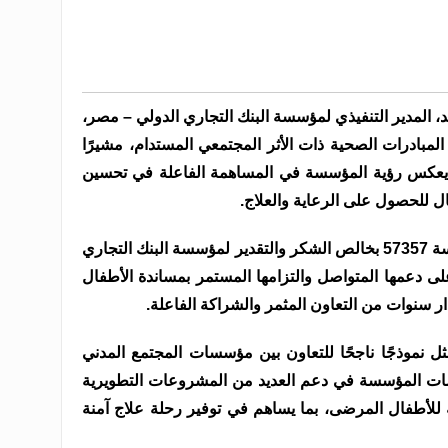
 المدير التنفيذي لمؤسسة البنك التجاري الدولي – مصر،
بادرات الصحية ذات الأثر المجتمعي المستدام، مشيرًا
ى أن التعاون مع مستشفى 57357 يعكس رؤية المؤسسة في المساهمة الفاعلة في تحسين
 للحصول على الرعاية والعلاج.
وتتقدم إدارة مستشفى 57357 ومؤسسة 57357 بخالص الشكر والتقدير لمؤسسة البنك التجاري
لي – مصر (CIB Foundation) على دعمها المتواصل والتزامها المستمر بمساندة الأطفال
 سنوات من التعاون المثمر والشراكة الفاعلة.
 نموذجًا ناجحًا للتعاون بين مؤسسات المجتمع المدني
ت المؤسسة في دعم العديد من المشروعات التطويرية
 للأطفال المرضى، بما يساهم في توفير رحلة علاج آمنة