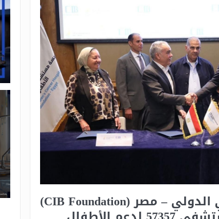
مؤسسة البنك التجاري الدولي – مصر (CIB Foundation)
تجدد شراكتها مع مستشفى 57357 لدعم الأطفال