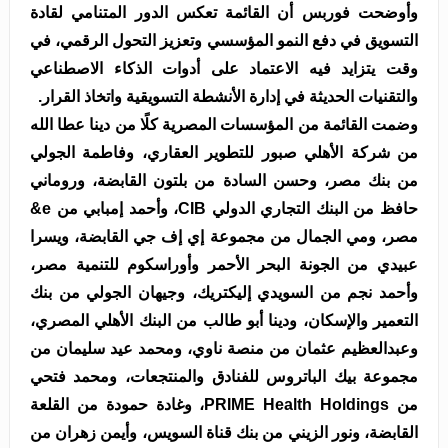
وأوضحت فوربس أن القائمة تعكس الدور المتنامي لقادة
التسويق في دفع النمو المؤسسي وتعزيز التحول الرقمي، في
وقت يتزايد فيه الاعتماد على أدوات الذكاء الاصطناعي
والتقنيات الحديثة في إدارة الأنشطة التسويقية واتخاذ القرار.
وضمت القائمة من المؤسسات المصرية كلًا من دينا عطا الله
من شركة الأهلي صبور للتطوير العقاري، وفاطمة الجولي
من بنك مصر، وحسن السادة من بلتون القابضة، وروماني
حافظ من البنك التجاري الدولي CIB، وأحمد إمبابي من e&
مصر، ومي الجمال من مجموعة إي إف جي القابضة، ويسرا
عبيدي من الجونة البحر الأحمر وأوراسكوم للتنمية مصر،
وأحمد نجم من السويدي إليكتريك، وجيهان الجولي من بنك
التعمير والإسكان، ودينا أبو طالب من البنك الأهلي المصري،
وعبدالعظيم عثمان من منصة ناوي، ومحمد عيد سليمان من
مجموعة بيك الباتروس للفنادق والمنتجعات، ومحمد فتحي
من PRIME Health Holdings، وغادة حمودة من القلعة
القابضة، ونور الزيني من بنك قناة السويس، وأيمن زهران من