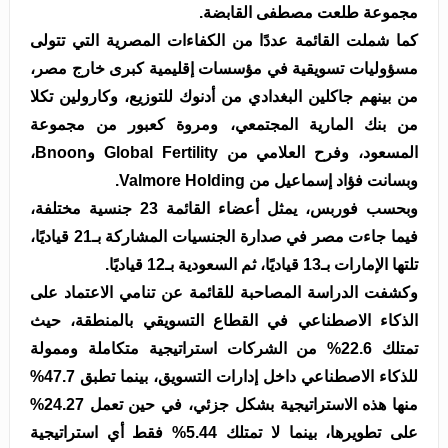
مجموعة طلعت مصطفى القابضة.
كما شملت القائمة عددًا من الكفاءات المصرية التي تتولى
مسؤوليات تسويقية في مؤسسات إقليمية كبرى خارج مصر،
من بينهم جاكلين البغدادي من أدنوك للتوزيع، وكارولين تكلا
من بنك المارية المجتمعي، ومروة كعبور من مجموعة
المسعود، وفرح العلامي من Global Fertility وBnoon،
وبسانت فؤاد إسماعيل من Valmore Holding.
وبحسب فوربس، يمثل أعضاء القائمة 23 جنسية مختلفة،
فيما جاءت مصر في صدارة الجنسيات المشاركة بـ21 قياديًا،
تلتها الإمارات بـ13 قياديًا، ثم السعودية بـ12 قياديًا.
وكشفت الدراسة المصاحبة للقائمة عن تنامي الاعتماد على
الذكاء الاصطناعي في القطاع التسويقي بالمنطقة، حيث
تمتلك 22.6% من الشركات استراتيجية متكاملة وممولة
للذكاء الاصطناعي داخل إدارات التسويق، بينما تطبق 47.7%
منها هذه الاستراتيجية بشكل جزئي، في حين تعمل 24.27%
على تطويرها، بينما لا تمتلك 5.44% فقط أي استراتيجية