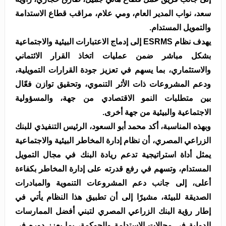
سعد، نواب المدير العام، ومي علام، مراقب قطاع الاستدامة
والتمويل المستدام.
يهدف نظام ESRMS إلى إدماج الاعتبارات البيئية والاجتماعية
بشكل مباشر ضمن عمليات اتخاذ القرار الائتماني
والاستثماري، بما يسهم في تعزيز جودة القرارات التمويلية،
ودعم المشروعات ذات الأثر التنموي، وتحقيق توازن فعّال
بين متطلبات النمو الاقتصادي من جهة، والمسؤولية
الاجتماعية والبيئية من جهة أخرى.
وبهذه المناسبة، أكد محمد أبو السعود، الرئيس التنفيذي للبنك
الزراعي المصري، أن نظام إدارة المخاطر البيئية والاجتماعية
يمثل أداة استراتيجية تدعم ريادة البنك في مجال التمويل
المستدام، وتسهم في رفع قدرته على إدارة المخاطر بكفاءة
أعلى، إلى جانب دعم المشروعات التنموية والمبادرات
الصديقة للبيئة، مشيرًا إلى أن تطبيق هذا النظام يأتي في
إطار رؤية البنك الزراعي المصري لتبني أفضل الممارسات
الدولية في مجالات الاستدامة والحوكمة، بما يعزز دوره في