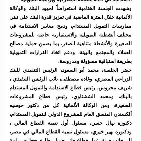
وشهدت الجلسة الختامية استعراضاً لجهود البنك والوكالة
الألمانية خلال الفترة الماضية في تعزيز قدرة البنك على تبني
ممارسات التمويل المستدام، ودمج معايير الاستدامة في
مختلف أنشطته التمويلية والاستثمارية خاصة للمشروعات
الصغيرة والأنشطة متناهية الصغر، بما يضمن حماية مصالح
العملاء والمجتمع والبيئة، ودعم اتخاذ القرارات التمويلية
بطريقة استباقية مسؤولة ومدروسة.
حضر الجلسة، محمد أبو السعود، الرئيس التنفيذي للبنك
الزراعي المصري، وغادة مصطفى، نائب الرئيس التنفيذي ،
شريف محروس، رئيس قطاع الاستدامة والتمويل المستدام
بالبنك، ومحمد الششتاوي، رئيس قطاع المشروعات
الصغيرة، ومن الوكالة الألمانية كل من دكتور خوسيه
ألكسندر، المنسق العام للمشروع الدولي للتمويل المستدام،
دكتورة نهال حسن، مسئول أول تنمية القطاع المالي ،
ودكتورة نهير خيري، مسئول تنمية القطاع المالي في مصر،
إلى جانب فريق عمل قطاع هاني جميل، طارق حجازي، راوية