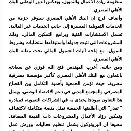
منظومة ريادة الأعمال والتمويل، ويعكس الدور الوطني للبنك
الأهلي المصري.
وأضاف فرج ان البنك الأهلي المصري سيوفر حزمة من
الخدمات التمويلية الميسرة إلى جانب الخدمات غير المالية،
تشمل الاستشارات الفنية وبرامج التمكين المالي، وذلك
للمشروعات التي تثبت جدواها واستيفاءها لمتطلبات وشروط
التمويل، مع إتاحة آليات الشمول المالي تحت مظلة البنك
الأهلي المصري.
ومن جانبه، أعرب المهندس فتح الله فوزي عن سعادته
بالتعاون مع البنك الأهلي المصري كأكبر مؤسسة مصرفية
مصرية، حيث تؤمن الجمعية بأهمية التكامل بين القطاع
المصرفي والمجتمع المدني في دعم الاقتصاد الوطني، ويمثل
هذا التعاون نموذجا يحتذى به في الشراكات التنموية، فمبادرة
” تقدر” التي أطلقتها الجمعية تمثل منصة متكاملة لاكتشاف
وتمكين روّاد الأعمال والمشروعات ذات القيمة المضافة،
مضيفا ان البروتوكول يشمل تنظيم فعاليات وورش عمل