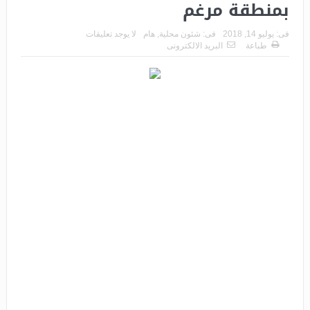
بمنطقة مرغم
فى:
يوليو 14, 2018
فى:
شئون محلية
,
هام
لا يوجد تعليقات
طباعة
البريد الالكترونى