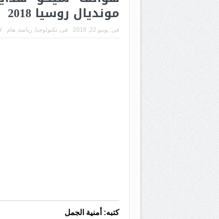
مونديال روسيا 2018
فى:
يونيو 22, 2018
فى:
تكنولوجيا
,
رياضة
,
هام
ل
كتبه: أمنية الجمل