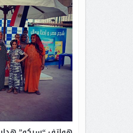
هواتف “سيكو” هدايا