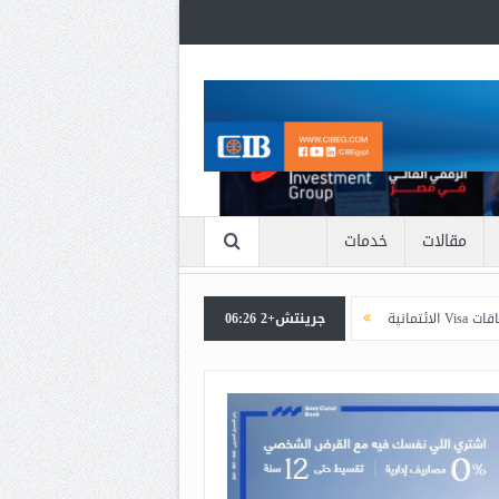
مقالات
خدمات
جرينتش+2 06:26
البنك الزراعي المصري يكرّم عدداً من موظفيه المتميزين لتحقيق ارقام استثنائي
*
زوهو تطلق حل نقاط البيع (POS) لقطاع التجزئة في دول الخليج