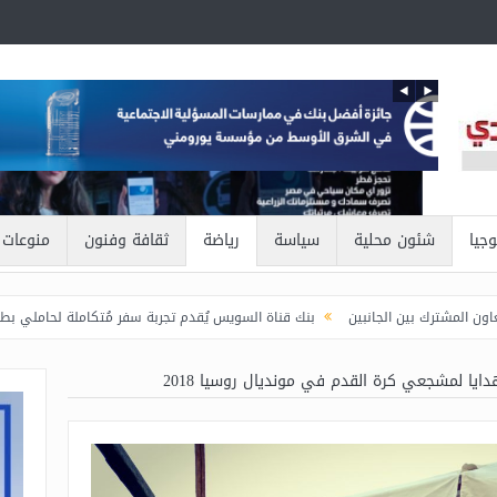
وجيا
شئون محلية
سياسة
رياضة
ثقافة وفنون
منوعات
بنك قناة السويس يُقدم تجربة سفر مُتكاملة لحاملي بطاقات Visa الائتمانية
 مستجدات “منحة علماء المستقبل” استعدادًا لقبول طلاب جدد خلال العام الجامعي القادم
يا لمشجعي كرة القدم في مونديال روسيا 2018