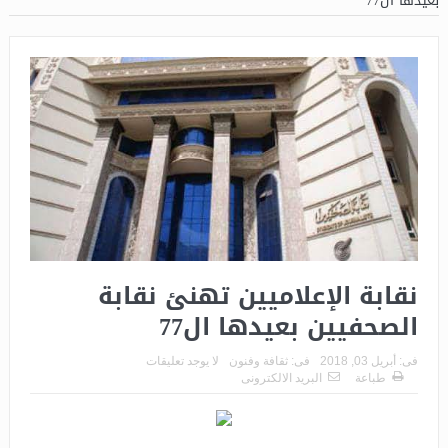
بعيدها ال77
نقابة الإعلاميين تهنئ نقابة
الصحفيين بعيدها ال77
فى:
أبريل 03, 2018
فى:
ثقافة وفنون
لا يوجد تعليقات
طباعة
البريد الالكترونى