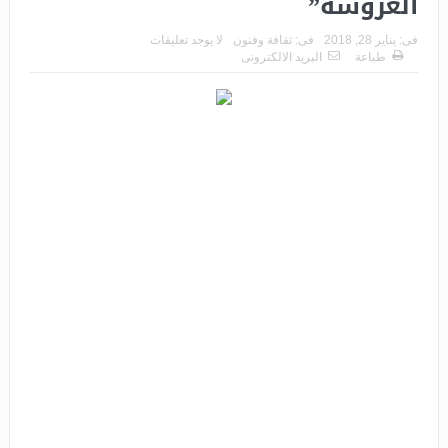
العروسة”
فى:
يناير 28, 2018
فى:
ثقافة وفنون
لا يوجد تعليقات
طباعة
البريد الالكترونى