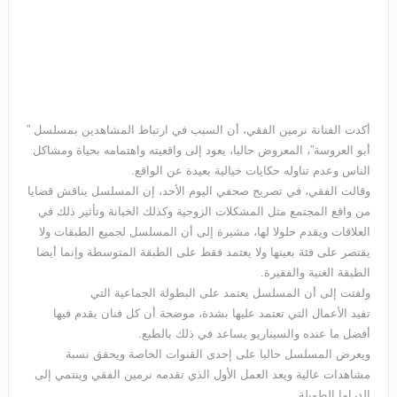
أكدت الفنانة نرمين الفقي، أن السبب في ارتباط المشاهدين بمسلسل ”
أبو العروسة”، المعروض حاليا، يعود إلى واقعيته واهتمامه بحياة ومشاكل
الناس وعدم تناوله حكايات خيالية بعيدة عن الواقع.
وقالت الفقي، في تصريح صحفي اليوم الأحد، إن المسلسل يناقش قضايا
من واقع المجتمع مثل المشكلات الزوجية وكذلك الخيانة وتأثير ذلك في
العلاقات ويقدم حلولا لها، مشيرة إلى أن المسلسل لجميع الطبقات ولا
يقتصر على فئة بعينها ولا يعتمد فقط على الطبقة المتوسطة وإنما أيضا
الطبقة الغنية والفقيرة.
ولفتت إلى أن المسلسل يعتمد على البطولة الجماعية التي
تفيد الأعمال التي تعتمد عليها بشدة، موضحة أن كل فنان يقدم فيها
أفضل ما عنده والسيناريو يساعد في ذلك بالطبع.
ويعرض المسلسل حاليا على إحدى القنوات الخاصة ويحقق نسبة
مشاهدات عالية ويعد العمل الأول الذي تقدمه نرمين الفقي وينتمي إلى
الدراما الطويلة.