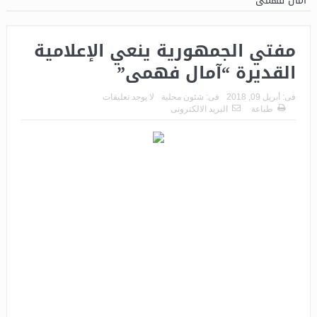
“آمال فهمى”
مفتي الجمهورية ينعي الإعلامية
القديرة “آمال فهمى”
فى:
أبريل 09, 2018
فى:
شئون محلية
لا يوجد تعليقات
طباعة
البريد الالكترونى