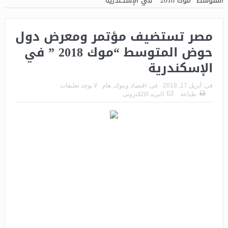
المتوسط “موك 2018 ” في الإسكندرية
مصر تستضيف مؤتمر ومعرض دول
حوض المتوسط “موك 2018 ” في
الإسكندرية
فى:
أبريل 17, 2018
فى:
اقتصاد وبنوك
,
هام
لا يوجد تعليقات
طباعة
البريد الالكترونى