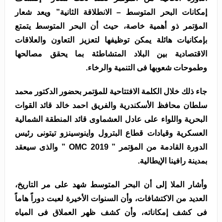
إمكانات البحر المتوسط – الانطلاقة الثانية” ويعد شعار
المؤتمر ذو أهمية خاصة، حيث أن البحر المتوسط يتمتع
بإمكانيات هائلة يمكن توظيفها لتعزيز التعاون والعلاقات
الاقتصادية بين البلاد المتشاطئة بما يحقق مصالحها
وطموحات شعوبها فى التنمية والرخاء.
جاء ذلك خلال الكلمة الافتتاحية للمؤتمر بحضور الدكتور محمد
سلطان محافظ الأسكندرية والفريق احمد خالد قائد القوات
البحرية واللواء على عادل العشماوى قائد المنطقة الشمالية
العسكرية وقيادات قطاع البترول واينوسينزو تيتونى رئيس
الدورة القادمة من المؤتمر ” OMC 2019 ” والذى سيعقد
بمدينة رافينا الإيطالية.
وأشار الملا إلى أن البحر المتوسط شهد على مر التاريخ،
العديد من الاكتشافات، وأن السنوات الأخيرة لعبت دوراً هاماً
فى كشف إمكاناته، وأن كشف ظهر العملاق فى المياه