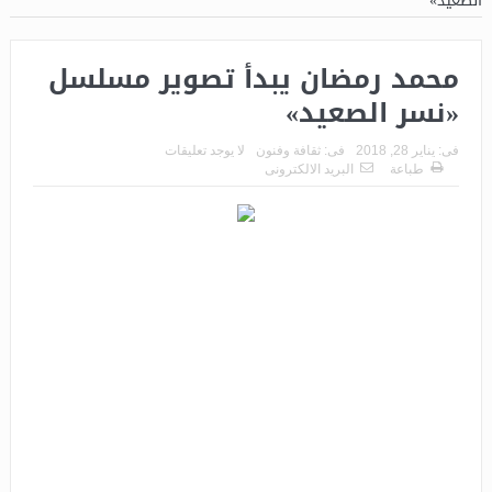
الصعيد»
محمد رمضان يبدأ تصوير مسلسل
«نسر الصعيد»
فى:
يناير 28, 2018
فى:
ثقافة وفنون
لا يوجد تعليقات
طباعة
البريد الالكترونى