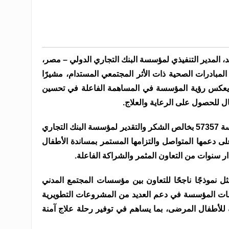
 المدير التنفيذي لمؤسسة البنك التجاري الدولي – مصر،
بادرات الصحية ذات الأثر المجتمعي المستدام، مشيرًا
ى أن التعاون مع مستشفى 57357 يعكس رؤية المؤسسة في المساهمة الفاعلة في تحسين
 للحصول على الرعاية والعلاج.
وتتقدم إدارة مستشفى 57357 ومؤسسة 57357 بخالص الشكر والتقدير لمؤسسة البنك التجاري
لي – مصر (CIB Foundation) على دعمها المتواصل والتزامها المستمر بمساندة الأطفال
 سنوات من التعاون المثمر والشراكة الفاعلة.
 نموذجًا ناجحًا للتعاون بين مؤسسات المجتمع المدني
ت المؤسسة في دعم العديد من المشروعات التطويرية
 للأطفال المرضى، بما يساهم في توفير رحلة علاج آمنة