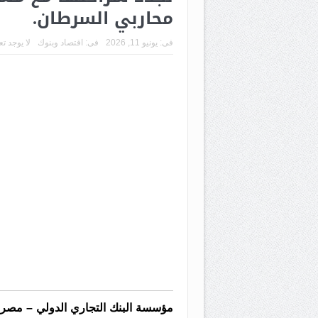
محاربي السرطان.
فى:
يونيو 11, 2026
فى:
اقتصاد وبنوك
لا يوجد ت