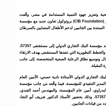
صحية وتعزيز جهود التنمية المستدامة في مصر، وقّعت
مؤسسة البنك التجاري الدولي – مصر (CIB Foundation) بروتوكول تعاون جديد مع مؤسسة
ًا للشراكة الممتدة بين الجانبين لدعم الأطفال المصابين بالسرطان
وجاء توقيع البروتوكول خلال زيارة وفد مؤسسة البنك التجاري الدولي إلى مستشفى 57357،
خطط التطويرية التي تنفذها المستشفى بهدف الارتقاء
فال وتوسيع نطاق الرعاية الصحية المتخصصة، إلى جانب
 المقبلة.
ك التجاري الدولي الأستاذة نادية حسني، الأمين العام
لمدير التنفيذي للمؤسسة، فيما وقّعه من جانب مؤسسة
دس لطفي البدراوي، أمين عام المؤسسة، والمهندس أحمد الفندي،
المدير التنفيذي لمؤسسة مستشفى 57357، وذلك بحضور الأستاذ الدكتور شريف أبو النجا،