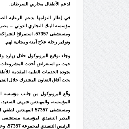
لدعم الأطفال محاربي السرطان.
في إطار التزامها بدعم الرعاية ال
ومستشفى 57357، استمرار
وتوفير رحلة علاج آمنة ومجانية لهم.
حيث تم استعراض أحدث المشروعات وال
بجودة الخدمات الطبية المقدمة للأط
بحث آفاق التعاون المشترك خلال الفترة
وقّع البروتوكول من جانب مؤسسة البن
للمؤسسة، والمهندس شريف السعيد، ا
ومستشفى 57357 المهن
الرئيس التنفيذي لمجموعة 57357، وعدد من قيادات الجانبين.