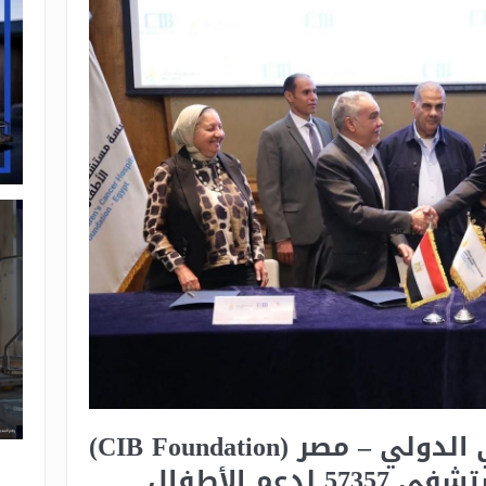
مؤسسة البنك التجاري الدولي – مصر (CIB Foundation)
تجدد شراكتها مع مستشفى 57357 لدعم الأطفال