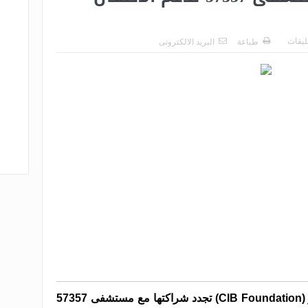
عليقات
طباعة
البريد الالكترونى
مؤسسة البنك التجاري الدولي – مصر (CIB Foundation) تجدد شراكتها مع مستشفى 57357