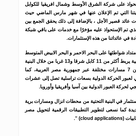
إستحواذ على شركة الشرق الأوسط وشمال افريقيا للكوابل
يتنا التي تم الإعلان عنها في شهر مارس الماضي حيث
عائد قصير الأجل ، بالإضافة إلى ذلك يحقق الجمع بين
لذي تم الإستحواذ عليه مؤخرًا مع خدمات على باقي شبكة
دة في عائداتنا من هذه الإستثمارات.
متداد شواطئها على البحر الاحمر و البحر الابيض المتوسط
قيامها بدور رئيسي كممر للحركة الدولية يربط أكثر من 11 كابل شرقا و13 غربا من خلال البنية
التحتية الارضية المتنوعة والمكونة من 7 مسارات مختلفة عبر جمهورية مصر العربية، كما
 لعبور الحركة الدولية بسعات تراسلية تصل إلى عشرات
ي لحركة العبور الدولية بين آسيا وأفريقيا وأوروبا.
ستثمار في البنية التحتية من محطات انزال ومسارات برية
يدة كما نسعى لتطوير التطبيقات الرقمية لتحويل مصر
cloud) “.