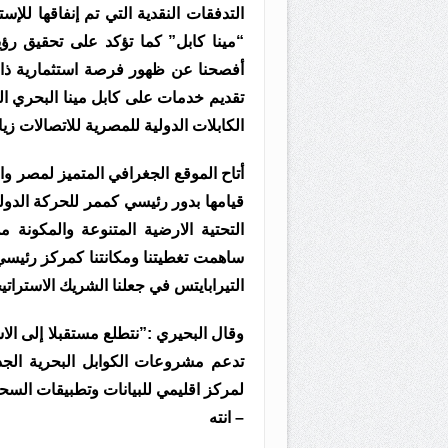
التدفقات النقدية التي تم إنفاقها لل
“مينا كابل” كما تؤكد على تحقيق رؤ
أفصحنا عن ظهور فرصة استثمارية ذات 
تقديم خدمات على كابل مينا البحري ا
الكابلات الدولية للمصرية للاتصالات زيا
أتاح الموقع الجغرافي المتميز لمصر وا
ساهمت تغطيتنا ومكانتنا كمركز رئيسي
التيرابايتس في جعلنا الشريك الاستراتيج
وقال البحيري :”نتطلع مستقبلا إلى الا
تدعم مشروعات الكوابل البحرية الجد
لمركز اقليمي للبيانات وتطبيقات السحابيات ( applications
– انته