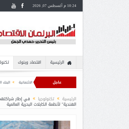
10:24 م أغسطس 07, 2026
الرئيسية
اقتصاد وبنوك
تكنول
عاجل
دم تجربة سفر مُتكاملة لحاملي بطاقات Visa الائتمانية
البنك الزراعي المصري ي
الرئيسية
تكنولوجيا
في إطار شراكتهما 
الهندية” لأنظمة الكابلات البحرية العالمية