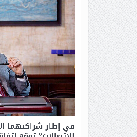
في إطار شراكتهما الا
للاتصالات” توقع اتفاق