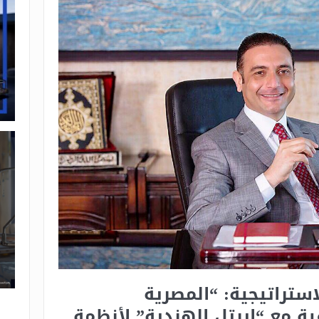
ستراتيجية: “المصرية
ية مع “ايرتل الهندية” لأنظمة