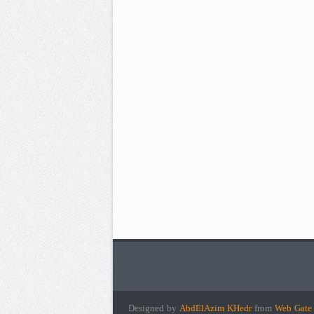
Designed by
AbdElAzim KHedr
from
Web Gat