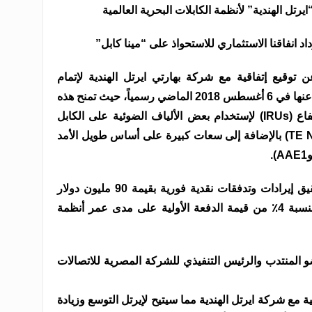
يرتل الهندية” لأنظمة الكابلات البحرية العالمية
د انفاقنا الاستثماري للاستحواذ على “مينا كابل”
توقيع إتفاقية مع شركة بهارتي ايرتل الهندية لإتمام
شراكتهما الإستراتيجية التي تم الإعلان عنها في 6 أغسطس 2018 الماضي رسمياً، حيث تمنح هذه
الإتفاقية شركة ايرتل الهندية حق الانتفاع (IRUs) لإستخدام بعض الألياف الضوئية على الكابل
البحري مينا وكابل تي اي نورث (TE North) بالإضافة إلى سعات كبيرة على أساس طويل الأمد
ومن المتوقع أن يؤدي الإتفاق إلى تحقيق إيرادات وتدفقات نقدية فورية بقيمة 90 مليون دولار
بالإضافة إلى إيرادات سنوية متكررة بنسبة 4٪ من قيمة الدفعة الأولية على مدى عمر أنظمة
 المنتدب والرئيس التنفيذي للشركة المصرية للاتصالات
ة مع شركة ايرتل الهندية مما سيتيح لإيرتل التوسع وزيادة