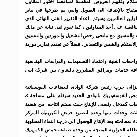
تلام وتقييم العروض المقدمة لمناقصة اختيار المقاول
فتاح بالإضافة الى التمويل والتي تم طرحها في يناير
ن العالميين وسيتم اعداد التقرير الفني النهائي الذى
اقصة على أحد المقاولين ، كما تقوم انبى نيابة عن مالك
 والتنسيق مع مانحى رخص التشغيل والموردين والتنسيق
استلام والشحن والتصدير ، فضلاً عن تقديم تقارير دورية
راجعات الفنية واعتماد التصميمات والدراسات الهندسية
كافة خدمات ومرافق المشروع بالتعاون بين شركة انبى
زالى حرب رئيس شركة الوادى للصناعات الفوسفاتية
والأسمدة أن مشروع مجمع انتاج حامض الفوسفوريك بالوادى الجديد سيقام على مساحة 3
سفات كمدخل رئيسى للإنتاج حيث سيتم انتاجه من هضبة
لاث وحدات منها وحدة لتصنيع حمض الكبريتيك المركز
معالجته بعد الإنتاج للوصول الى درجة النقاء المطلوبة
طاقة الحرارية المنتجة من وحدة صناعة حمض الكبريتيك