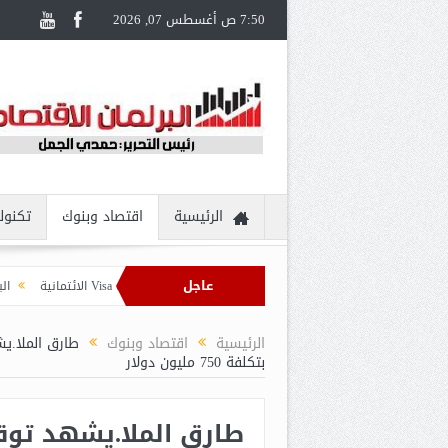
7:50 ص أغسطس 07, 2026
الرئيسية
اقتصاد وبنوك
تكنول
عاجل
 السويس يُقدم تجربة سفر مُتكاملة لحاملي بطاقات Visa الائتمانية
البنك الزراعي 
الرئيسية
اقتصاد وبنوك
طارق الملا.ي
بتكلفة 750 مليون دولار
طارق الملا.يشهد تو