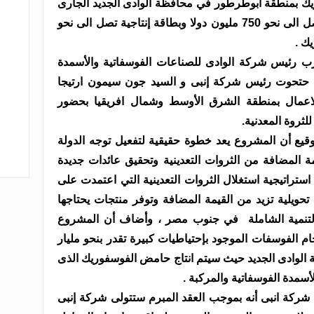
ك بمنطقة أبوطرطور في محافظة الوادى الجديد الجارى
تنفيذ اعماله حالياً بتكلفة استثمارية تصل الى نحو 750 مليون دولا وبطاقة إنتاجية تصل الى نحو
ك .
رب رئيس شركة الوادى للصناعات الفوسفاتية والأسمدة
 حتحوت رئيس شركة إنبى و السيد جون سيمون ارتيجا
الاعمال بمنطقة الشرق الأوسط وشمال افريقيا بحضور
ثروة المعدنية.
وقيع أن المشروع يعد خطوة حقيقية لتفعيل توجه الدولة
 المضافة من الثروات التعدينية وتحقيق عائدات جديدة
ي استراتيجية استغلال الثروات التعدينية التي اعتمدت على
حويلية تزيد من القيمة المضافة وتوفر منتجات يحتاجها
التنمية الشاملة في جنوب مصر ، وأضاف أن المشروع
م الفوسفات الموجود بإحتياطيات كبيرة تقدر بنحو مليار
لوادى الجديد حيث سيتم انتاج حامض الفوسفوريك الذى
أسمدة الفوسفاتية والمركبة .
كة انبى أنه بموجب العقد المبرم ستتولى شركة إنبى