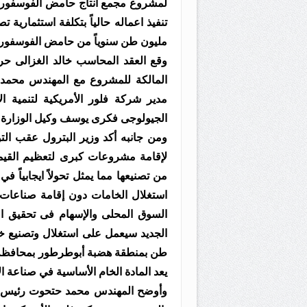
لمشروع مجمع انتاج حامض الفوسفوري
مليون طن سنوياً من حامض الفوسفوري
وقع العقد المحاسب خالد الغزالى ح
المالكة للمشروع مع المهندس محمد
مدير شركة فلور الأمريكية لتنمية 
الجيولوجى فكرى يوسف وكيل الوزارة لل
ومن جانبه أكد وزير البترول عقب الت
لإقامة مشروعات كبرى لتعظيم القيمة
من تصنيعها مما يمثل تحولاً ايجابياً ف
استغلال الخامات دون إقامة صناعات ت
السوق المحلى والإسهام فى تحقيق 
الجديد سيعمل على استغلال وتصنيع خا
طن بمنطقة هضبة أبوطرطور بمحافظة ا
يعد المادة الخام الأساسية في صناعة ال
وأوضح المهندس محمد حتحوت رئيس شر