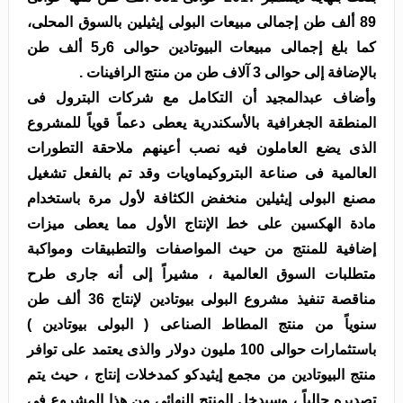
89 ألف طن إجمالى مبيعات البولى إيثيلين بالسوق المحلى،
كما بلغ إجمالى مبيعات البيوتادين حوالى 6ر5 ألف طن
بالإضافة إلى حوالى 3 آلاف طن من منتج الرافينات .
وأضاف عبدالمجيد أن التكامل مع شركات البترول فى
المنطقة الجغرافية بالأسكندرية يعطى دعماً قوياً للمشروع
الذى يضع العاملون فيه نصب أعينهم ملاحقة التطورات
العالمية فى صناعة البتروكيماويات وقد تم بالفعل تشغيل
مصنع البولى إيثيلين منخفض الكثافة لأول مرة باستخدام
مادة الهكسين على خط الإنتاج الأول مما يعطى ميزات
إضافية للمنتج من حيث المواصفات والتطبيقات ومواكبة
متطلبات السوق العالمية ، مشيراً إلى أنه جارى طرح
مناقصة تنفيذ مشروع البولى بيوتادين لإنتاج 36 ألف طن
سنوياً من منتج المطاط الصناعى ( البولى بيوتادين )
باستثمارات حوالى 100 مليون دولار والذى يعتمد على توافر
منتج البيوتادين من مجمع إيثيدكو كمدخلات إنتاج ، حيث يتم
تصديره حالياً ، وسيدخل المنتج النهائى من هذا المشروع فى