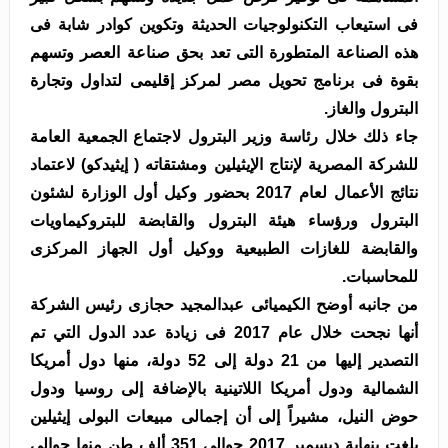
فى استيعاب التكنولوجيات الحديثة وتكوين كوادر شابة فى
هذه الصناعة المتطورة التى تعد بحق صناعة العصر وتسهم
بقوة فى برنامج تحويل مصر لمركز إقليمى لتداول وتجارة
البترول والغاز.
جاء ذلك خلال رئاسة وزير البترول لاجتماع الجمعية العامة
للشركة المصرية لإنتاج الإيثيلين ومشتقاته ( إيثيدكو) لاعتماد
نتائج الأعمال لعام 2017 بحضور وكيل أول الوزارة لشئون
البترول ورؤساء هيئة البترول والقابضة للبتروكيماويات
والقابضة للغازات الطبيعية ووكيل أول الجهاز المركزى
للمحاسبات.
من جانبه أوضح الكيميائى عبدالمجيد حجازى رئيس الشركة
أنها نجحت خلال عام 2017 فى زيادة عدد الدول التي تم
التصدير إليها من 21 دولة إلى 52 دولة، منها دول أمريكا
الشمالية ودول أمريكا اللاتينية بالإضافة إلى روسيا ودول
حوض النيل، مشيراً إلى أن إجمالى مبيعات البولى إيثيلين
بلغت بنهاية ديسمبر 2017 حوالى 351 ألف طن منها حوالى