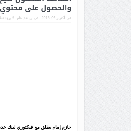
والحصول على محتو
فى:
أكتوبر 06, 2018
فى:
رياضة
,
هام
لا يوجد تع
حازم إمام يطلق مع فيكتوري لينك خدم