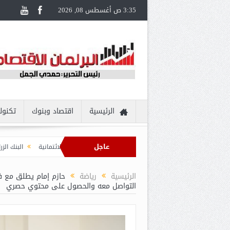
3:35 ص أغسطس 08, 2026
الرئيسية
اقتصاد وبنوك
تكنول
عاجل
تجربة سفر مُتكاملة لحاملي بطاقات Visa الائتمانية
البنك الزراعي المصري يكرّ
الرئيسية
رياضة
حازم إمام يطلق مع ف
التواصل معه والحصول على محتوي حصري