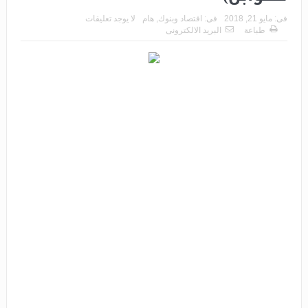
فى:
مايو 21, 2018
فى:
اقتصاد وبنوك
,
هام
لا يوجد تعليقات
طباعة
البريد الالكترونى