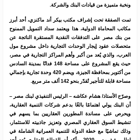
ونخبة متميزة من قيادات البنك والشركة.
تمت الصفقة تحت إشراف مكتب بيكر أند ماكنزي، أحد أبرز
مكاتب المحاماة الدولية، هذا ويعتمد سداد التمويل الممنوح
من بنك مصر على التدفقات النقدية المستقرة الناتجة عن
متحصلات عقود إيجار الوحدات التجارية داخل مشروع مول
العرب، والذي يُعد من أكبر وأهم المراكز التجارية في مصر،
حيث يقع المشروع على مساحة 148 فدانًا بمدينة السادس
من أكتوبر بمحافظة الجيزة، ويضم 420 وحدة تجارية بإجمالي
مساحة قابلة للتأجير تُقدّر بنحو 142 ألف متر مربع.
وصرّح الأستاذ/ هشام عكاشه – الرئيس التنفيذي لبنك مصر –
أن البنك يولي اهتمامًا بالغًا بدعم شركات التنمية العقارية،
ويحرص على مساندة المطورين العقاريين بما يسهم في
تنشيط السوق العقاري المصري وتعزيز جاذبيته للاستثمار،
وذلك تماشيًا مع خطة الدولة للتنمية العمرانية الشاملة في
إطار رؤية مصر 2030، وأكد أن القطاع العقاري يُعد أحد