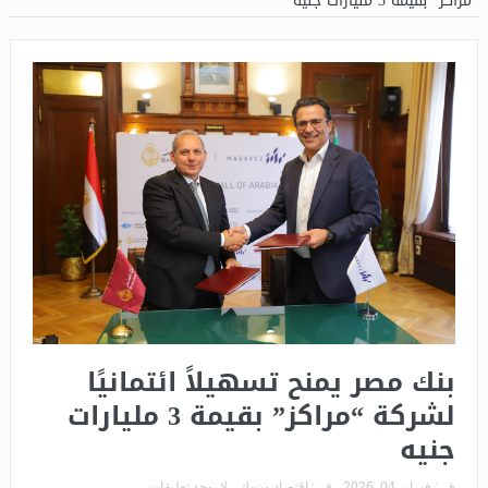
“مراكز” بقيمة 3 مليارات جنيه
بنك مصر يمنح تسهيلاً ائتمانيًا
لشركة “مراكز” بقيمة 3 مليارات
جنيه
فى:
فبراير 04, 2026
فى:
اقتصاد وبنوك
لا يوجد تعليقات