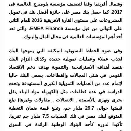
وشمال أفريقيا وفقا لتصنيف مؤسسة بلومبرج العالمية فى
2017. كما حصل بنك مصر على جائزة أفضل بنك فى تمويل
المشروعات على مستوى القارة الافريقية 2016 للعام الثاني
على التوالي من قبل مؤسسة EMEA Finance، والتي تعد
أحد أهم المؤسسات العالمية فى مجال المال والبنوك.
وفى ضوء الخطط التسويقية المكثفة التي ينتهجها البنك
لجذب عملاء وعمليات تمويلية جديدة وكذلك التزام البنك
بتنفيذ أهدافه الاستراتيجية والتنموية بهدف دعم الاقتصاد
القومي في شتى المجالات والقطاعات، يسعى البنك حاليا
لإتمام عدد من العمليات التمويلية الكبرى المستهدفة وتحت
الدراسة في عدة قطاعات مثل (الكهرباء مواد البناء ,نقل
بحرى ونهرى ,الأسمدة , الاتصالات , مقاولات وغيرها) تبلغ
قيمتها حوالى 29.7 مليار جم، وتبلغ قيمة ضمان التغطية
المتوقع لبنك مصر في تلك العمليات 7.5 مليار جم تقريبا،
تأكيدا لدوره كأحد البنوك الوطنية الرائدة في السوق