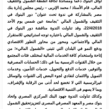
أوائل البنوك دعماً ومساندة لكافة أنشطة الشمول والتثقيف
المالى، قام الأستاذ / محمد الإتربى – رئيس مجلس إدارة بنك
مصر بالمشاركة في ندوة تحت عنوان” دور البنوك في
التثقيف والشمول المالي “بجامعة عين شمس يوم الأحد
22/4/2018، وقد تناولت الندوة مناقشة دور البنوك في
التثقيف والشمول المالي باعتباره توجه استراتيجي للاستقرار
المالي والاجتماعي، ومحور من محاور التطور الاقتصادي
ودفع النمو في البلدان التي تتبنى «الشمول المالي»؛ من
ﺇﺗﺎﺣﺔ ﻭﺍﺳﺘﺨﺪﺍﻡ ﻛﺎﻓﺔ ﺍﻟﺨﺪﻣﺎﺕ ﺍﻟﻤﺎﻟﻴﺔ ﻟﻤﺨﺘﻠﻒ فئات ﺍﻟﻤﺠﺘﻤﻊ
ﻣﻦ ﺧﻼﻝ ﺍﻟﻘﻨﻮﺍﺕ ﺍﻟﺮﺳﻤﻴﺔ بما ﻓﻲ ﺫﻟﻚ؛ ﺍﻟﺤﺴﺎﺑﺎﺕ ﺍﻟﻤﺼﺮﻓﻴﺔ
ﻭﺍﻟﺘﻮﻓﻴﺮ، ﺧﺪﻣﺎﺕ ﺍﻟﺪﻓﻊ ﻭﺍﻟﺘﺤﻮﻳﻞ، ﺧﺪﻣﺎﺕ ﺍﻟﺘﺄﻣﻴﻦ، ﻭﺧﺪﻣﺎﺕ
ﺍﻟﺘﻤﻮﻳل ﻭﺍﻻﺋﺘﻤﺎﻥ ﻟﺘﻔﺎﺩﻱ ﻟﺠﻮء ﺍﻟﺒﻌﺾ ﺇﻟﻰ ﺍﻟﻘﻨﻮﺍﺕ ﻭﺍﻟﻮﺳﺎﺋﻞ
ﻏﻴﺮﺍﻟﺮﺳﻤﻴﺔ ﺍﻟﺘﻲ ﻻ ﺗﺨﻀﻊ ﻟﺤﺪ ﺃﺩﻧﻰ ﻣﻦ ﺍﻟﺮﻗﺎﺑﺔ ﻭﺍﻹﺷﺮﺍﻑ،
وبما لا يسهم فى التنمية الاقتصادية.
وكذلك تناولت الندوة جهود البنك المركزي المصري واتحاد
بنوك مصر و المعهد المصرفي المصرى لتعزيزتحقيق الشمول