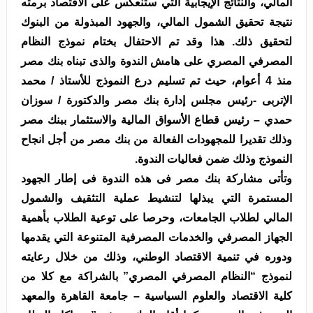
المالي، والنتائج الإيجابية التي ستنعكس على الاقتصاد برمته
نتيجة تحقيق الشمول المالي، والجهود المبذولة من البنوك
لتحقيق ذلك. هذا وقد تم الاحتفال بختام نموذج النظام
المصرفي المصري على هامش الندوة والذى تبناه بنك مصر
منذ 4 أعوام، حيث تم تسليم درع النموذج للأستاذ / محمد
الإتربى -رئيس مجلس إدارة بنك مصر والدكتورة / سوزان
حمدي – رئيس قطاع الأسواق المالية والاستثمار ببنك مصر
وذلك تقديرا للمجهودات الفعالة من بنك مصر من أجل انجاح
النموذج وذلك ضمن فعاليات الندوة.
وتأتى مشاركة بنك مصر فى هذه الندوة فى إطار الجهود
المستمرة التي يبذلها لتنشيط عملية التثقيف والشمول
المالي لطلاب الجامعات، وحرصا على توعية الطلاب بأهمية
الجهاز المصرفي والخدمات المصرفية المتنوعة التي يقدمها
ودوره في تنمية الاقتصاد الوطني، وذلك من خلال رعايته
لنموذج “النظام المصرفي المصري” بالشراكة مع كلا من
كلية الاقتصاد والعلوم السياسية – جامعة القاهرة والمعهد