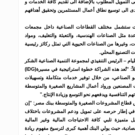
 التمويل المطلوب بالإضافة الى تقديم كافة الخدمات و
يؤدى الى توسيع نطاق أعمال المستثمرين وتحقيق أهدافهم
لات ستشمل مختلف القطاعات الصناعية داخل مجمعات
عدة مثل الصناعات الهندسية، والتعبئة والتغليف، ومواد
ات، وغيرها من الصناعات الحيوية التي تمثل ركائز رئيسية
ت التصنيع المحلي.
يام – الرئيس التنفيذي لمجموعة التنمية الصناعية الشكر
إلى بنك مصر على تعاونهم المثمر، قائلاً: “تُعد هذه الشراكة خطوة استراتيجية في مسيرة(IDG)
و الصناعي، من خلال توفير خدمات متكاملة وتسهيلات
ت المصنعين ورواد أعمال المشاريع الصغيرة والمتوسطة
م التنافسية ويدفعهم نحو التوسع وزيادة الإنتاج.”
س قطاع المشروعات الصغيرة والمتوسطة ببنك مصر: “إن
تي في إطار حرصه على تمويل ودعم المشروعات باختلاف
 متميزة تلبي كافة الاحتياجات المالية وغير المالية
دية، حيث يولي البنك أهمية كبرى لترسيخ مفهوم ريادة