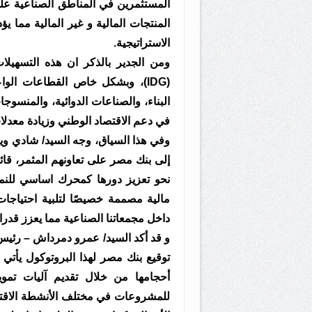
المستثمرين في المناطق الصناعية على
المنتجات المالية و غير المالية مما 
الاستراتيجية.
ومن الجدير بالذكر ان هذه التسهي
(IDG)، وبشكل خاص القطاعات الوا
البناء، والصناعات الدوائية، والمنسوج
في دعم الاقتصاد الوطني وزيادة معدلا
وفي هذا السياق، وجه السيد/ شادي ويل
نحو تعزيز دورها كمحرك اساسي للنم
مالية مصممة خصيصًا لتلبية احتياجا
داخل مجمعاتنا الصناعية مما يعزز قدراته
و قد أكد السيد/ عمرو دمرداش – رئي
توقيع بنك مصر لهذا البروتوكول يأ
أحجامها من خلال تقديم آليات تمويل
للمشروعات في مختلف الأنشطة الاقتصا