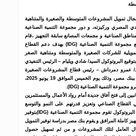
سطة
مجال تمويل المشروعات المتوسطة والصغيرة والمتناهية
ادي المصري وركيزته، و دور مجموعة التنمية الصناعية
 للمناطق الصناعية و مجمعات المصانع سابقة التجهيز ،قام
بنك مصر بتوقيع بروتوكول تعاون مع مجموعة التنمية الصناعية (IDG) بهدف دعم القطاع
ويلية للشركات الصغيرة والمتوسطة ومتناهية الصغر
توقيع البروتوكول السيد/ شادي ويليام – الرئيس التنفيذي
سيد/ عمرو دمرداش – رئيس قطاع المشروعات الصغيرة
والمتوسطة والتمويل المتناهي الصغر ببنك مصر، وذلك يوم الخميس الموافق 19 يونيو 2025،
موعة التنمية الصناعية (IDG).
بين إلى فتح آفاق جديدة أمام رواد الأعمال والمستثمرين
القطاع الصناعي وتعزيز قدرتهم على النمو والتوسع
وتحقيق التنمية المستدامة ووفقا لهذا البروتوكول تقوم مجموعة التنمية الصناعية (IDG)بتوفير
يز كاملة المرافق و يقوم بنك مصر بدراسة توفير التمويل
ال العامل لتلك المشروعات و من ثم تسهيل حصول