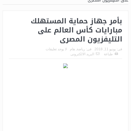
على التليفزيون المصرى
بأمر جهاز حماية المستهلك
مبارايات كأس العالم على
التليفزيون المصرى
فى:
يونيو 11, 2018
فى:
رياضة
,
هام
لا يوجد تعليقات
طباعة
البريد الالكترونى