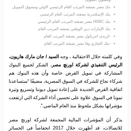
بنك مصر بصفته المرتب العام الرئيسي الاولي ومسوق التمويل
بنك الإسكندرية بصفته المرتب العام الرئيسي
بنك HSBC مصر بصفته المرتب العام الرئيسي
بنك الإمارات دبي الوطني بصفته المرتب العام
-كريدى اجريكول مصر بصفته المرتب العام
-بنك التجاري وفا مصر بصفته المرتب العام
وفي كلمته خلال الاحتفالية ، وجه
السيد / جان مارك هاريون،
الرئيس التنفيذي لشركة اورنچ مصر
، الشكر لجميع البنوك
المشاركة في تمويل القرض خاصة وأن هذه البنوك هم
شركاء نجاح للشركة في السوق المصرية، مضيفًا “ستساعدنا
اتفاقية القرض الجديدة على إعادة تمويل ديوننا وتسريع وتيرة
نمونا في السوق علاوة على تحسين أداء الشركة التي ارتفعت
مؤشراتها بشكل ملحوظ منذ العام الماضي.”.
يذكر أن المؤشرات المالية المجمعة لشركة اورنچ مصر
للاتصالات، قد أظهرت خلال 2017 انخفاضاً فى الخسائر