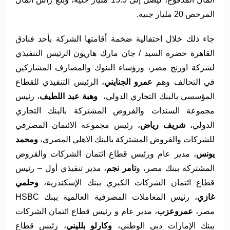
المرخص 20 مليار جنيه.
جاء ذلك خلال احتفالية ضخمة أقامتها الشركة بأحد فنادق
القاهرة حضره السيد / جان مارك هاريون الرئيس التنفيذي
لشركة اورنچ مصر، ورؤساء البنوك والمصارف المشاركين
في التحالف وهم
عمرو الجنايني
، الرئيس التنفيذي للقطاع
المؤسسي
بالبنك التجاري الدولي،
وهبة عبد اللطيف
، رئيس
مجموعة السندات والقروض المشتركة بالبنك التجاري
الدولي،
شريف رياض
، رئيس مجموعة الائتمان المصرفي
للشركات والقروض المشتركة بالبنك الاهلي المصري،
ومحمد
يونس
، مدير عام ورئيس قطاع ائتمان الشركات والقروض
المشتركة ببنك مصر، و
تامر نجم
، مدير تنفيذي أول – رئيس
قطاع ائتمان الشركات الكبري ببنك الإسكندرية،
وحلمي
غازي
، رئيس المعاملات المصرفية العالمية ببنك HSBC
مصر،
عمروعزب
، مدير عام و رئيس قطاع ائتمان الشركات
ببنك الإمارات دبي الوطني،
وكارلو بلليني
، رئيس قطاع