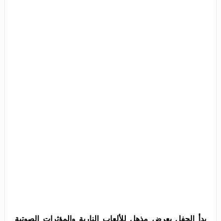
بدأ الحفل بعرض مذهل للألعاب النارية والمؤثرات الصوتية