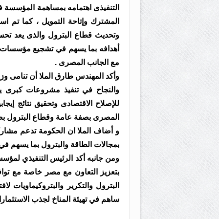
التنفيذى اهتمامه بمساهمة المؤسسة ف
المشترك وإتاحة التمويل ، كما تم اس
وتحديث قطاع البترول والذى يعد تحسي
أهدافه بما يسهم في تشجيع مؤسسات الت
مع الجانب المصرى .
وأكد المهندس طارق الملا أن تنامى وزي
والنجاح في تنفيذ مشروعات كبرى يع
للإصلاح الاقتصادى وتحقيق نتائج إيج
المصرى بصفة عامة وقطاع البترول ب
و أضاف الملا ان الحكومة تدعم مشار
بمجالات الطاقة والبترول بما يسهم في ت
ومن جانبه أكد الرئيس التنفيذي لمؤس
بتعزيز التعاون مع مصر خاصة مع تواف
البترول والتكرير والبتروكيماويات لافتا
ساهم في تهيئة المناخ لجذب الاستثمارا