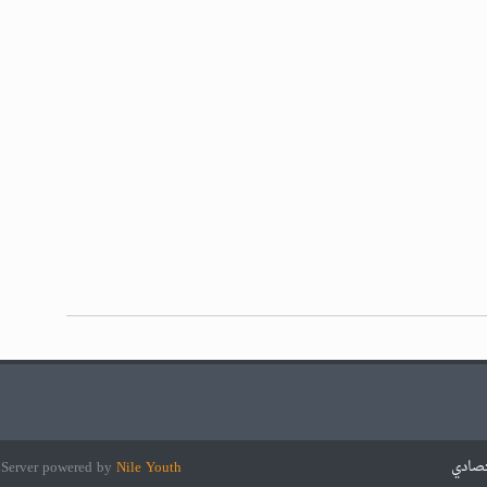
تصادي
Nile Youth
Server powered by
e