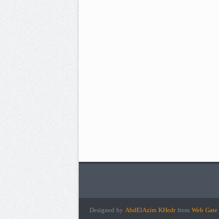
Designed by
AbdElAzim KHedr
from
Web Gat