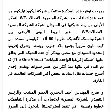
بموجب توقيع هذه المذكرة ستتمكن شركة ليكويد تيليكوم من
عقد عدة اتفاقات مع الشركة المصرية للاتصالاتWE لتمكن
الأولى من ربط شبكتها في السودان بشبكة الشركة المصرية
للاتصالاتWE عبر الربط البيني الأرضي بين
الشبكتيناستكمالاًلشبكة طولها 60 ألف كيلومتر ممتدة من
كيب تاون مروراً بجميع بلاد جنوب ووسط وشرق إفريقيا
إلىحدود السودان مع مصر. ويذكر أن هذه الشبكة التي يطلق
عليها “شبكة إفريقيا الواحدة للبيانات” (The One Africa) قد
تم البدء في بنائها منذ أكثر من عشر سنوات وتقدم إحدي
أسرع خدمات نقل البيانات لبعض أكبر الشركات العالمية في
القارة.
و صرح المهندس أحمد البحيري العضو المنتدب والرئيس
التنفيذي للشركة المصرية للاتصالات أن مذكرة التفاهمتُعد
خطوة رئيسية في تنفيذ استراتيجيتنا للدخول إلى السوق