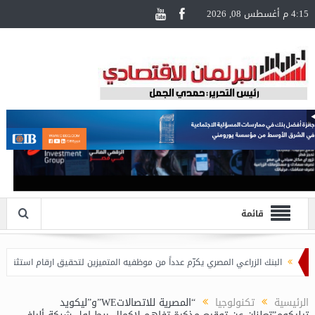
4:15 م أغسطس 08, 2026
قائمة
البنك الزراعي المصري يكرّم عدداً من موظفيه المتميزين لتحقيق ارقام استثنائية في القروض
الرئيسية
تكنولوجيا
“المصرية للاتصالاتWE”و”ليكويد