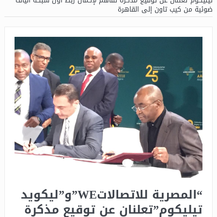
تيليكوم”تعلنان عن توقيع مذكرة تفاهم لإكمال ربط اول شبكة ألياف
ضوئية من كيب تاون إلى القاهرة
“المصرية للاتصالاتWE”و”ليكويد
تيليكوم”تعلنان عن توقيع مذكرة