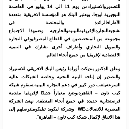
للتصديروالاستيرادمن يوم 11 الي 14 يوليو في العاصمة
النيجيرية ابوجا، ويعتبر البنك هو المؤسسة الافريقية متعددة
الأطرافالرائدة والمختصة في
تشجيعالتجارةالإفريقيةالبينيةوالخارجية. وضمهذا الاجتماع
مجموعة من المتخصصين في القطاع المصرفيوفي التجارة
والتمويل التجاري وأطراف أخرى تشارك في التنمية
الاقتصادية لإفريقيا من جميع أنحاء العالم.
وعلق الدكتور بنديكت أوراما رئيس البنك الافريقي للاستيراد
والتصدير إن إتاحة البنية التحتية وخاصة الشبكات عالية
السرعةيلعب دور كبير في دعم التجارة البينية.ستقوم شبكة
كيب تاون – القاهرةبوضع معياراً جديدًا لإفريقيا مقدمة
فرصتجارية جديدة في جميع أنحاء المنطقة. نهنئ الشركة
المصرية للاتصالاتWE وشركة ليكويد تيليكوملتوصلهم إلى
هذا الاتفاق لإكمال شبكة كيب تاون – القاهرة”.