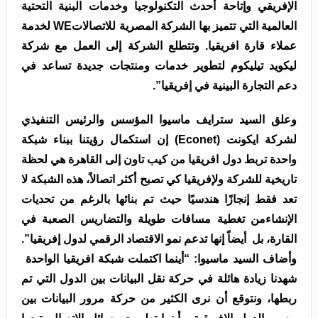
الإفريقي وإتاحة أحدث التكنولوجيا وخدمات البنية التحتية
العالمية التي تتميز بها الشركة المصرية للاتصالاتWE لخدمة
عملاء قارة افريقيا. وتتطلع الشركة إلى العمل مع شركة
ليكويد تيليكوم لتطوير خدمات ومنتجات جديدة تساعد في
دعم التجارة البينية في إفريقيا”.
وعلق السيد سترايف ماسيوا المؤسس والرئيس التنفيذي
لشركة ايكونت (Econet) إن استكمال رؤيتنا ببناء شبكة
واحدة تربط دول افريقيا من كيب تاون إلى القاهرة هي لحظة
تاريخية للشركة ولإفريقيا كي تصبح أكثر اتصالاً، هذه الشبكة لا
تعد فقط إنجازًا هندسيًا حيث تم بنائها بالرغم من تحديات
الإنشاءمن تغطية مسافات طويلة والتضاريس الصعبة في
القارة، بل أيضاً إنها تدعم نمو الاقتصاد الرقمي لدول إفريقيا”.
وأضاف السيد ماسيوا: “أينما اكتملت شبكة افريقيا الواحدة
شهدنا زيادة هائلة في حركة نقل البيانات بين الدول التي تم
ربطها، ونتوقع أن نرى الكثير من حركة مرور البيانات بين