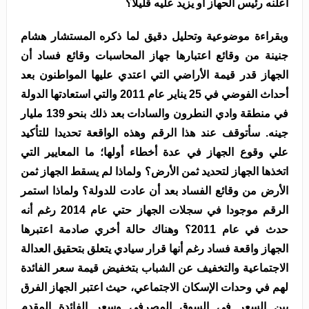
أعلنه رئيس الحهاز أو يزيد عليه قليلا؟
وبقراءة موضوعية وتحليل دقيق لما ذكره المستشار هشام
جنينة من وقائع اعتبارها جهاز المحاسبات وقائع فساد أن
الجهاز قدر قيمة الأراضي التي اعتدي عليها المواطنون بعد
أحداث الفوضي في 25 يناير عام 2011 والتي استعادتها الدولة
في منطقة وادي النطرون والسادات بعد ذلك بنحو 139 مليار
جينه. سأتوقف عند هذا الرقم وهذه الواقعة تحديدا للتأكيد
علي وقوع الجهاز في عدة أخطاء أولها؛ ما المعايير التي
اتخذها الجهاز لتحديد ثمن الأرض؟ ولماذا لم يسقط الجهاز ثمن
الأرض من وقائع الفساد بعد أن عادت للدولة؟ ولماذا استمر
الرقم موجودا في سجلات الجهاز حتي عام 2014 رغم أنه
حدث في عام 2011؟ وهناك حالة أخري صادمة اعتبرها
الجهاز واقعة فساد رغم أنها قرار سيادي يتعلق بتحقيق العدالة
الاجتماعية والتخفيف عن الشباب بتخفيض قيمة سعر الفائدة
لهم في وحدات الإسكان الاجتماعي، حيث اعتبر الجهاز الفرق
بين السعر في السوق المصرفي وسعر الفائدة المقدم