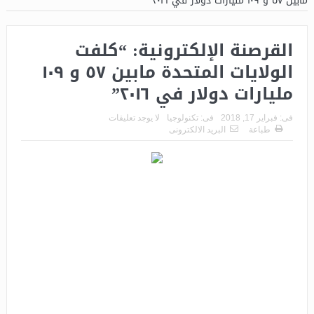
مابين ٥٧ و ١٠٩ مليارات دولار في ٢٠١٦”
القرصنة الإلكترونية: “كلفت
الولايات المتحدة مابين ٥٧ و ١٠٩
مليارات دولار في ٢٠١٦”
فى:
فبراير 17, 2018
فى:
تكنولوجيا
لا يوجد تعليقات
طباعة
البريد الالكترونى