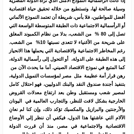
إذا كانت الرأسمالية النموذج الأمثل الذي تراه الدولة المصرية
وسيلة صالحة لها، وتستطيع من خلاله تحقيق حياة اقتصادية
أفضل للمواطنين، فلا بأس، شريطة أن تعتمد النموذج الألماني
أو الرأسمالية الاجتماعية ذات الطبقة المتوسطة الواسعة التي
تصل إلى 80 % من الشعب، بدلا من نظام الكمبوند المغلق
على شريحة من الأغنياء لا تتعدى نسبتها 10% من الشعب.
رغم المخاطر الاجتماعية والاقتصادية التي يحملها هذا الانحياز
إلى هذه الطبقة على الدولة، أو التحول إلى رأسمالية الدولة،
كما المتبع في نموذج الاقتصاد الصيني. أما ما يحدث الآن من
رهن قرار أمة عظيمة مثل مصر لمؤسسات التمويل الدولية،
بتنفيذ أجندة صندوق النقد والبنك الدوليين، فهو احتلال كامل
لمصير شعب ومستقبل وطن بعد ارتفاع معدلات القروض
الخارجية بشكل لافت للنظر، والتجارب العالمية في اليونان
والأرجنتين والبرازيل والمكسيك تؤكد ذلك، وإن كنا لم نعانِ
الآلام التي عاشتها هذا الدول، فيكفي أن ننظر إلي الأوضاع
الاقتصادية والاجتماعية في مصر، منذ أن قررت الدولة