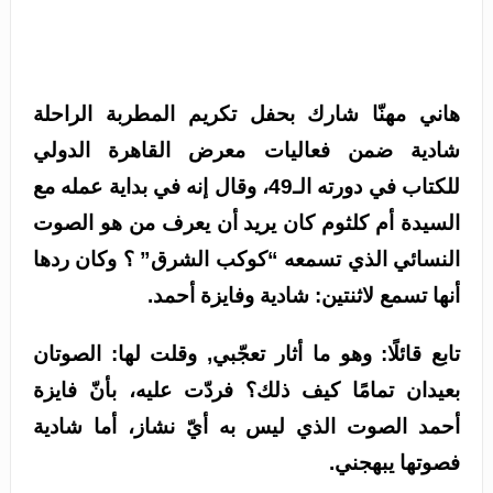
هاني مهنّا شارك بحفل تكريم المطربة الراحلة
شادية ضمن فعاليات معرض القاهرة الدولي
للكتاب في دورته الـ49، وقال إنه في بداية عمله مع
السيدة أم كلثوم كان يريد أن يعرف من هو الصوت
النسائي الذي تسمعه “كوكب الشرق” ؟ وكان ردها
أنها تسمع لاثنتين: شادية وفايزة أحمد.
تابع قائلًا: وهو ما أثار تعجّبي, وقلت لها: الصوتان
بعيدان تمامًا كيف ذلك؟ فردّت عليه، بأنّ فايزة
أحمد الصوت الذي ليس به أيّ نشاز، أما شادية
فصوتها يبهجني.