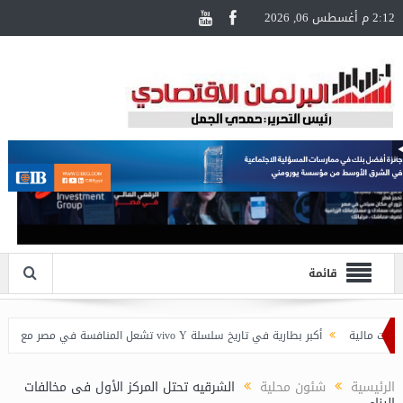
2:12 م أغسطس 06, 2026
قائمة
أكبر بطارية في تاريخ سلسلة vivo Y تشعل المنافسة في مصر مع إطلاق vivo Y500، المزود ببطارية BlueVolt رائدة بسعة 8100 مللي أمبير* .
 مصر” للمصريين العاملين بالخارج بالتعاون مع البنك الأهلي المصري وبنك مصر
الرئيسية
شئون محلية
الشرقيه تحتل المركز الأول فى مخالفات