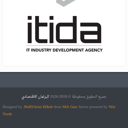
جميع الحقوق محفوظة © 2018-2026
البرلمان الاقتصادي
Designed by
AbdElAzim KHedr
from
Web Gate
Server powered by
Nile
Youth