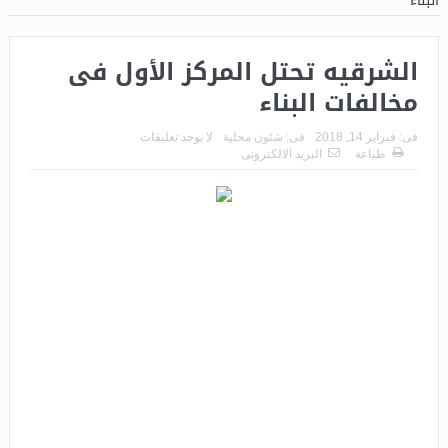
البناء
الشرقيه تحتل المركز الأول فى
مخالفات البناء
فى:
فبراير 14, 2018
فى:
شئون محلية
لا يوجد تعليقات
طباعة
البريد الالكترونى