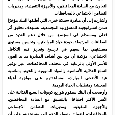
التعاون مع السادة المحافظين، والأجهزة التنفيذية، ومديريات
التضامن الاجتماعي بالمحافظات.
وأشارت إلى أن مبادرة «سكة خير»، التي أطلقها البنك مؤخرًا
ضمن استراتيجيته للمسؤولية المجتمعية، تستهدف تحقيق أثر
فعلي ومستدام في المجتمع، من خلال دعم العديد من
القطاعات المرتبطة بجودة حياة المواطنين، وتحسين مستوى
معيشتهم، بما يسهم في ترسيخ وتعزيز قيم التكافل
الاجتماعي، مؤكدة أن من بين أهداف المبادرة مد يد العون
للأسر الأولى بالرعاية في مختلف المحافظات، عبر توفير
السلع الغذائية الأساسية والمواد التموينية واللحوم، بمناسبة
عيد الأضحى المبارك، لمساعدتهم على مواجهة أعباء
المعيشة ومتطلبات الحياة اليومية.
وأوضحت أن البنك سيقوم بتوزيع كوبونات السلع الغذائية على
الأسر الأكثر احتياجًا، بالتنسيق مع السادة المحافظين،
والأجهزة التنفيذية، ومديريات التضامن الاجتماعي
بالمحافظات، لضمان وصول الدعم إلى مستحقيه، على أن