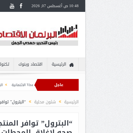
10:48 ص أغسطس 07, 2026
الرئيسية
اقتصاد وبنوك
تكنول
عاجل
قناة السويس يُقدم تجربة سفر مُتكاملة لحاملي بطاقات Visa الائتمانية
البنك الزر
الرئيسية
شئون محلية
“البترول” تواف
“البترول” توافر المنت
صحه لإغلاق المحطات