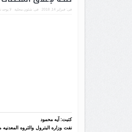
فى:
فبراير 14, 2018
فى:
شئون محلية
لا يوجد ت
كتبت: آيه محمود
نفت وزاره البترول والثروه المعدنيه