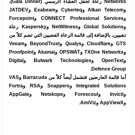
Networks رعاة لحفل العشاء الرسمي (Gala Dinner)،
وAlkan Telecom وCyberteq وExabeam وJATDEV
وCONNECT Professional Services وForcepoint
وGlobal Solutions وNetWitness وKaspersky رعاة
ذهبيين، بالإضافة إلى قائمة الرعاة الفضيين التي تضم كلاً من
GTS وCloudflare وQualys وBeyondTrust وVeeam
وTXOne Networks وOPSWAT وAkamai وProofpoint
وOpenText وBulwark Technologies وDigital
Defence Group.
أما قائمة العارضين فتشمل أيضاً كلاً من Barracuda وVAS
Integrated Solutions وSnappers وRSA وFortra
وInvicti وForescout وNetskope وAppGate
وAppViewX وAmiViz.