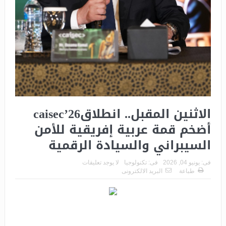
الاثنين المقبل.. انطلاقcaisec’26
أضخم قمة عربية إفريقية للأمن
السيبراني والسيادة الرقمية
فى:
يونيو 04, 2026
فى:
تكنولوجيا
لا يوجد تعليقات
طباعة
البريد الالكترونى