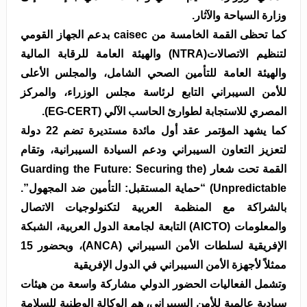
وزارة السياحة والآثار.
كما تحظى القمة الخامسة من caisec بدعم الجهاز القومي
لتنظيم الاتصالات(NTRA) والهيئة العامة للرقابة المالية
والهيئة العامة للتأمين الصحي الشامل، والمجلس الأعلى
للأمن السيبراني التابع لرئاسة مجلس الوزراء، والمركز
المصري للاستجابة لطوارئ الحاسب الآلي (EG-CERT).
كما يشهد المؤتمر عقد أول مائدة مستديرة تضم 22 دولة
لتعزيز التعاون السيبراني ودعم السيادة السيبرانية، وتقام
القمة تحت شعار (Guarding the Future: Securing the
Unpredictable) “حماية المستقبل: التأمين ضد المجهول”.
بالشراكة مع المنظمة العربية لتكنولوجيات الاتصال
والمعلومات (AICTO) التابعة لجامعة الدول العربية، الشبكة
الإفريقية لسلطات الأمن السيبراني (ANCA)، وبحضور 15
ممثلاً لأجهزة الأمن السيبراني في الدول الإفريقية
وتشمل الفعاليات الحضور الدولي مشاركة واسعة من هيئات
سيادية عالمية للأمن السيبراني، هم الوكالة الوطنية للسلامة