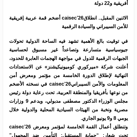
أفريقية و22 دولة
الاثنين المقبل.. انطلاقcaisec’26 أضخم قمة عربية إفريقية
للأمن السيبراني والسيادة الرقمية
في توقيت بالغ الأهمية تشهد فيه الساحة الدولية تحولات
جيوسياسية متسارعة وتصاعداً غير مسبوق لحساسية
الجبهات الرقمية للدول في مواجهة الهجمات العابرة للحدود،
أعلنت شركة «ميركوري كوميونيكيشنز» عن الاستعدادات
النهائية لإطلاق الدورة الخامسة من مؤتمر ومعرض أمن
المعلومات والأمن السيبرانيcaisec’26 في نسخته الأضخم
من نوعها بأفريقيا والمنطقة العربية، تحت رعاية دولة رئيس
مجلس الوزراء الدكتور مصطفى مدبولي، وبدعم 9 وزارات
مصرية ونخبة من الهيئات السيادية المحلية والدولية خلال
يومي 8 و9 يونيو الجاري.
وتنطلق أعمال القمة الخامسة لمؤتمر ومعرض caisec’26
تحت شعار: “حماية المستقبل: التأمين ضد المجهول”