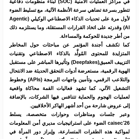
في مراكز العمليات الأمنية (SOC) لبناء منظومات دفاعية
تتطور بسرعة تضاهي سرعة الأنظمة الآلية، مع تسليط الضوء
لأول مرة على تحديات الذكاء الاصطناعي الوكيلي (Agentic
AI) وقدرته على اتخاذ القرارات المستقلة، وما يستلزمه ذلك
من أطر جديدة للحوكمة والمساءلة.
كما تكشف أجندة المؤتمر عن مباحثات حول المخاطر
المتزايدة للمحتوى المُولَّد بالذكاء الاصطناعي وتقنيات
التزييف العميق(Deepfakes) وتأثيرها المباشر على مستقبل
الهوية الرقمية، مستعرضة أدوات التحقق الحديثة ضد الانتحال
والتلاعب الرقمي، وتأمين واجهات البرمجة (APIs) وخطوط
التشغيل الآلي، كما تشهد فعاليات القمة محاكاة واقعية
لعمليات الهجوم والحماية تتنافس فيها الشركات، بالإضافة
إلى عروض شارحة من أحد أشهر الهاكر الأخلاقيين.
وعبر جلسات ومناظرات وحوارات متخصصة، يسلط
caisec’26 الضوء على استراتيجيات مديري أمن المعلومات
لمواكبة هذه الطفرات المتسارعة، وإبراز دور المرأة في