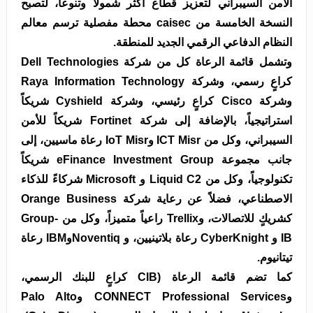
الأمن السيبراني لتعزيز قطاع أكثر شمولاً وتنوعاً، لتصبح
النسخة الخامسة من caisec محطة مفصلية ترسم معالم
النظام الدفاعي الرقمي الجديد للمنطقة.
وتشمل قائمة الرعاة كل من شركة Dell Technologies
كراعٍ رسمي، وشركة Raya Information Technology
وشركة Cisco كراعٍ رئيسي، وشركة Cyshield شريكاً
استراتيجياً، بالإضافة إلى شركة Fortinet شريكاً للأمن
السيبراني، وكل من ICT Misr وIoT Misr رعاة ماسيين، إلى
جانب مجموعة eFinance Investment Group شريكاً
تكنولوجياً، وكل من Liquid C2 و Microsoft شركاءً للذكاء
الاصطناعي، فضلاً عن رعاية شركة Orange Business
كشريكٍ للاتصالات، وTrellix راعياً متميزاً، وكل من Group-
IB و CyberKnight رعاة بلاتينيين، و NoventiqوIBM رعاة
تيتانيوم.
كما تضم قائمة الرعاة (CIB كراعٍ للبنك الرسمي،
وCONNECT Professional Services وPalo Alto