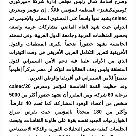
وصرح أسامة كمال رئيس مجلس إدارة شركة «ميركوري
كوميونيكيشنز» المنظمة للمؤتمر، قائلًا : إن مؤتمر ومعرض
csisec يشهد نمواً واسعاً على المستوى المحلي والإقليمي ثم
الدولي حيث شهد العام الماضي مشاركات عربية واسعة
بحضور المنظمات العربية وجامعة الدول العربية، وفي نسخته
الخامسة يشهد حضوراً ضخماً لكبرى المنظمات والدول
الأفريقية لتعزيز التكامل العربي الأفريقي في وقت التوترات
الذي من الأولى علينا فيه دعم الأمن السيبراني لدول
المنطقة وليس وقف الفعَاليات، لنؤكد أن مصر مركزاً إقليمياً
متميزاً للأمن السيبراني في أفريقيا والوطن العربي.
وقد حظيت القمة الخامسة لمؤتمر ومعرض caisec’26
برعاية 60 شركة، ومن المقرر أن تشهد حضور أكثر من 5000
شخص من أعضاء الوفود المشاركة، كما تضم 40 عارضاً،
وأكثر من 180 متحدثاً بالمؤتمر، حيث يفرض صراع
الخوارزميات الجديد نفسه بقوة على طاولة النقاشات، وتبحث
الجلسات كيفية تسخير التحليلات الفورية والذكاء الاصطناعي