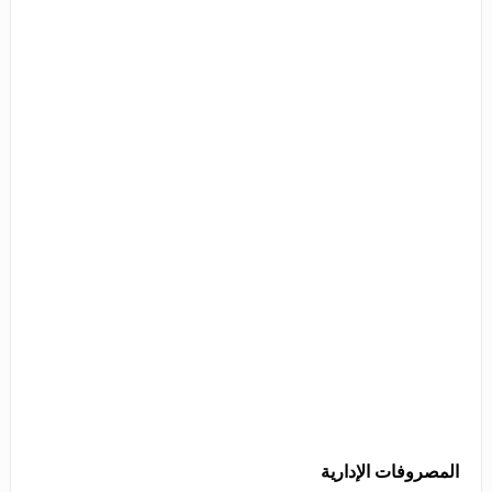
اﻟﻤﺼﺮوﻓﺎت اﻹدارﯾﺔ