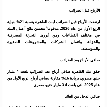
اﻷرﺑﺎح ﻗﺒﻞ اﻟﻀﺮاﺋﺐ
ارﺗﻔﻌﺖ اﻷرﺑﺎح ﻗﺒﻞ اﻟﻀﺮاﺋﺐ ﻟﺒﻨﻚ اﻟﻘﺎھﺮة ﺑﻨﺴﺒﺔ 21% ﺑﻨﮭﺎﯾﺔ
اﻟﺮﺑﻊ اﻷول ﻣﻦ ﻋﺎم 2026، ﻣﺪﻓﻮﻋﺎ ً ﺑﺘﺤﺴﻦ ﻧﺘﺎﺋﺞ أﻋﻤﺎل اﻟﺒﻨﻚ
ﻓﻲ ﻣﺨﺘﻠﻒ اﻟﻘﻄﺎﻋﺎت وﻣﻦ أﺑﺮزھﺎ اﻟﺘﺠﺰﺋﺔ المصرفية
واﻟﺨﺰاﻧﺔ واﺋﺘﻤﺎن اﻟﺸﺮﻛﺎت واﻟﻤﺸﺮوﻋﺎت اﻟﺼﻐﯿﺮة
واﻟﻤﺘﻮﺳﻄﺔ.
ﺻﺎﻓﻲ اﻷرﺑﺎح ﺑﻌﺪ اﻟﻀﺮاﺋﺐ
ﺣﻘﻖ ﺑﻨﻚ اﻟﻘﺎھﺮة ﺻﺎﻓﻲ أرﺑﺎح ﺑﻌﺪ اﻟﻀﺮاﺋﺐ ﺑﻠﻐﺖ 4 ﻣﻠﯿﺎر
ﺟﻨﯿﮫ ﻣﺼﺮي، ﺑﺰﯾﺎدة 16% ﻣﻘﺎرﻧﺔ ﺑﺼﺎﻓﻲ أرﺑﺎح اﻟﺮﺑﻊ اﻷول ﻣﻦ
ﻋﺎم 2025 اﻟﺘﻲ ﺑﻠﻐﺖ 3.4 ﻣﻠﯿﺎر ﺟﻨﯿﮫ ﻣﺼﺮي.
ﺻﺎﻓﻲ اﻟﺪﺧﻞ ﻣﻦ اﻟﻌﺎﺋﺪ