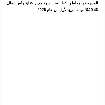
اﻟﻤﺮﺟﺤﺔ ﺑﺎﻟﻤﺨﺎطﺮ، ﻛﻤﺎ ﺑﻠﻐﺖ ﻧﺴﺒﺔ ﻣﻌﯿﺎر ﻛﻔﺎﯾﺔ رأس اﻟﻤﺎل
20.48% ﺑﻨﮭﺎﯾﺔ اﻟﺮﺑﻊ اﻷول ﻣﻦ ﻋﺎم 2026