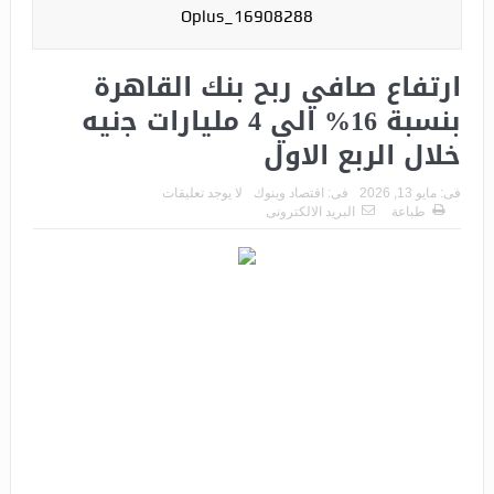
Oplus_16908288
ارﺗﻔﺎع ﺻﺎﻓﻲ رﺑﺢ بنك القاهرة
ﺑﻨﺴﺒﺔ 16% الي 4 ﻣﻠﯿﺎرات ﺟنيه
خلال الربع الاول
فى:
مايو 13, 2026
فى:
اقتصاد وبنوك
لا يوجد تعليقات
طباعة
البريد الالكترونى