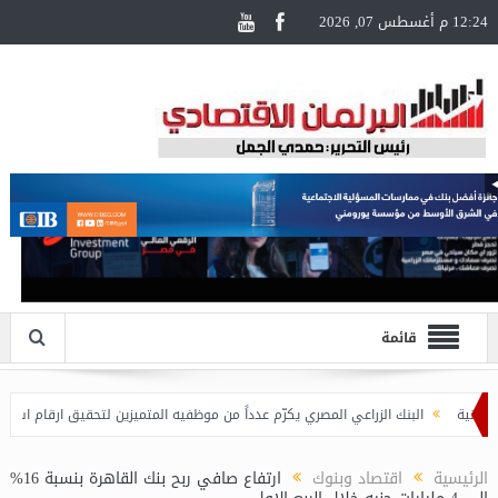
12:24 م أغسطس 07, 2026
قائمة
البنك الزراعي المصري يكرّم عدداً من موظفيه المتميزين لتحقيق ارقام استثنائية في ا
الرئيسية
اقتصاد وبنوك
ارﺗﻔﺎع ﺻﺎﻓﻲ رﺑﺢ بنك القاهرة ﺑﻨﺴﺒﺔ 16%