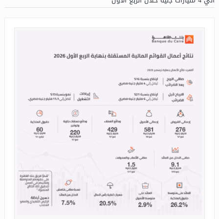
الي 4 ﻣﻠﯿﺎرات ﺟنيه خلال الربع الاول