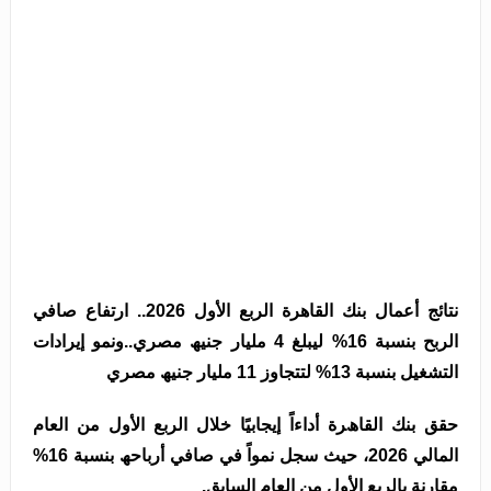
ﻧﺘﺎﺋﺞ أﻋﻤﺎل بنك القاهرة الربع الأول 2026.. ارﺗﻔﺎع ﺻﺎﻓﻲ
اﻟﺮﺑﺢ ﺑﻨﺴﺒﺔ 16% ﻟﯿﺒﻠﻎ 4 ﻣﻠﯿﺎر ﺟﻨﯿﮫ ﻣﺼﺮي..وﻧﻤﻮ إﯾﺮادات
اﻟﺘﺸﻐﯿﻞ ﺑﻨﺴﺒﺔ 13% ﻟﺘﺘﺠﺎوز 11 ﻣﻠﯿﺎر ﺟﻨﯿﮫ ﻣﺼﺮي
ﺣﻘﻖ ﺑﻨﻚ اﻟﻘﺎھﺮة أداءاً إﯾﺠﺎﺑﯿًﺎ ﺧﻼل اﻟﺮﺑﻊ اﻷول ﻣﻦ اﻟﻌﺎم
اﻟﻤﺎﻟﻲ 2026، ﺣﯿﺚ ﺳﺠﻞ ﻧﻤﻮاً ﻓﻲ ﺻﺎﻓﻲ أرﺑﺎﺣﮫ ﺑﻨﺴﺒﺔ 16%
ﻣﻘﺎرﻧﺔ ﺑﺎﻟﺮﺑﻊ اﻷول ﻣﻦ اﻟﻌﺎم اﻟﺴﺎﺑﻖ.