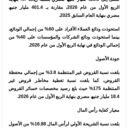
اﻟﺮﺑﻊ اﻷول ﻣﻦ ﻋﺎم 2026، ﻣﻘﺎرﻧﺔ ﺑـ 401.4 ﻣﻠﯿﺎر ﺟﻨﯿﮫ
ﻣﺼﺮي ﺑﻨﮭﺎﯾﺔ اﻟﻌﺎم اﻟﺴﺎﺑﻖ 2025.
اﺳﺘﺤﻮذت وداﺋﻊ اﻟﻌﻤﻼء اﻷﻓﺮاد ﻋﻠﻰ 60% ﻣﻦ إﺟﻤﺎﻟﻲ اﻟﻮداﺋﻊ،
ﺑﯿﻨﻤﺎ اﺳﺘﺤﻮذت وداﺋﻊ اﻟﺸﺮﻛﺎت واﻟﻤﺆﺳﺴﺎت ﻋﻠﻰ 40% ﻣﻦ
إﺟﻤﺎﻟﻲ اﻟﻮداﺋﻊ ﻓﻲ ﻧﮭﺎﯾﺔ اﻟﺮﺑﻊ اﻷول ﻣﻦ ﻋﺎم 2026.
ﺟﻮدة اﻷﺻﻮل
ﺑﻠﻐﺖ ﻧﺴﺒﺔ اﻟﻘﺮوض ﻏﯿﺮ اﻟﻤﻨﺘﻈﻤﺔ 3.8% ﻣﻦ إﺟﻤﺎﻟﻲ ﻣﺤﻔﻈﺔ
اﻟﻘﺮوض، ﻛﻤﺎ ﺑﻠﻐﺖ ﻧﺴﺒﺔ ﺗﻐﻄﯿﺔ ﻣﺨﺎطﺮ ﻗﺮوض ﻏﯿﺮ
اﻟﻤﻨﺘﻈﻤﺔ 175% ﺣﯿﺚ ﺑﻠﻎ رﺻﯿﺪ ﻣﺨﺼﺼﺎت ﺧﺴﺎﺋﺮ اﻟﻘﺮوض
18.4 ﻣﻠﯿﺎر ﺟﻨﯿﮫ ﻣﺼﺮي ﺑﻨﮭﺎﯾﺔ اﻟﺮﺑﻊ اﻷول ﻣﻦ ﻋﺎم 2026.
ﻣﻌﯿﺎر ﻛﻔﺎﯾﺔ رأس اﻟﻤﺎل
ﺑﻠﻐﺖ ﻧﺴﺒﺔ اﻟﺸﺮﯾﺤﺔ اﻷوﻟﻲ ﻟﺮأس اﻟﻤﺎل 16.88% ﻣﻦ اﻷﺻﻮل