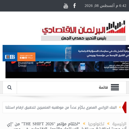
6:42 م أغسطس 08, 2026
قائمة
نك الزراعي المصري يكرّم عدداً من موظفيه المتميزين لتحقيق ارقام استثنائية في القروض ا
الرئيسية
تكنولوجيا
*اختتام مؤتمر “THE SHIFT 2026” من “إي