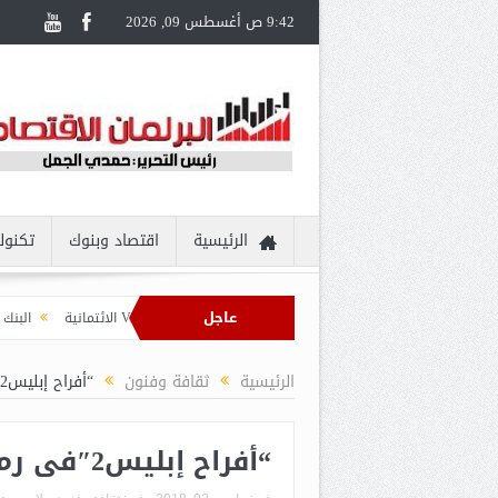
9:42 ص أغسطس 09, 2026
الرئيسية
اقتصاد وبنوك
تكنول
عاجل
السويس يُقدم تجربة سفر مُتكاملة لحاملي بطاقات Visa الائتمانية
البنك الزراعي 
الرئيسية
ثقافة وفنون
“أفراح إبليس2″فى رمضان 2018.
“أفراح إبليس2″فى رمضان 2018.