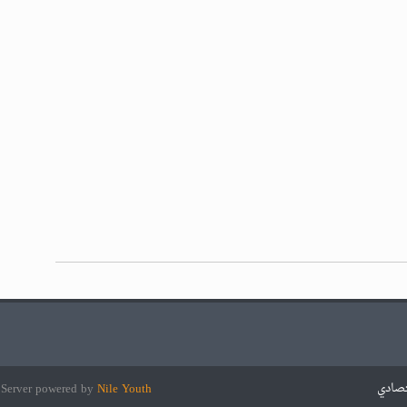
تصادي
Nile Youth
Server powered by
e