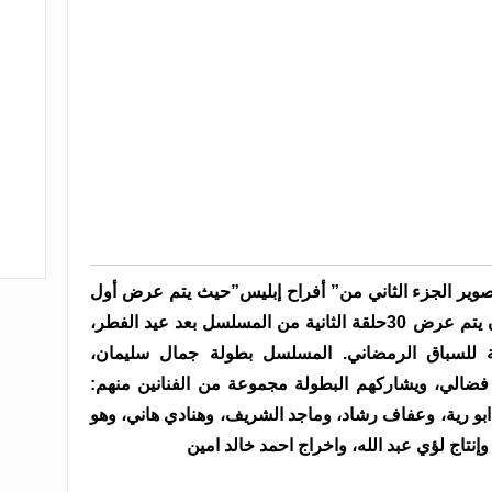
وير الجزء الثاني من” أفراح إبليس”حيث يتم عرض أول
30حلقة فى السباق الرمضاني علي أن يتم عرض 30حلقة الثانية من المسلسل بعد عيد الفطر،
 للسباق الرمضاني. المسلسل بطولة جمال سليمان،
فضالي، ويشاركهم البطولة مجموعة من الفنانين منهم:
و رية، وعفاف رشاد، وماجد الشريف، وهنادي هاني، وهو
نتاج لؤي عبد الله، واخراج احمد خالد امين