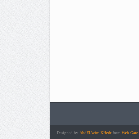
Designed by
AbdElAzim KHedr
from
Web Gat