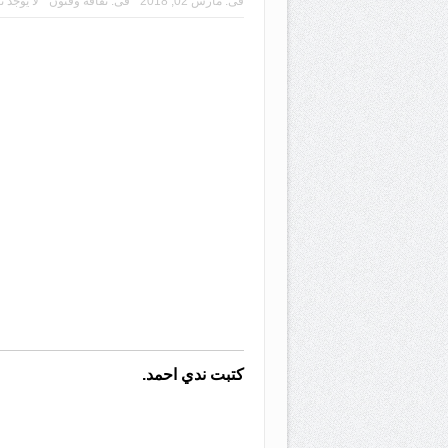
فى:
مارس 02, 2018
فى:
ثقافة وفنون
لا يوجد ت
كتبت ندي احمد.